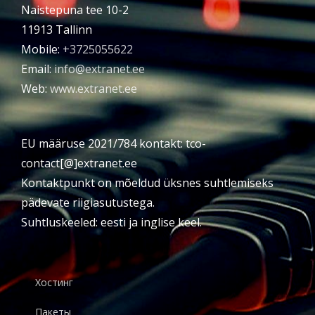
Naistepuna tee 10-2
11913 Tallinn
Mobile:
+3725055622
Email:
info@extranet.ee
Web:
www.extranet.ee
EU määruse 2021/784 kontakt: tco-
contact[@]extranet.ee
Kontaktpunkt on mõeldud üksnes suhtlemiseks
pädevate riigiasutustega.
Suhtluskeeled: eesti ja inglise keel.
Хостинг
Пакеты