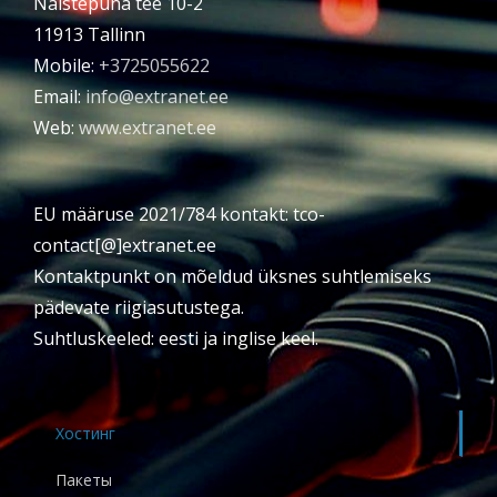
Naistepuna tee 10-2
11913 Tallinn
Mobile:
+3725055622
Email:
info@extranet.ee
Web:
www.extranet.ee
EU määruse 2021/784 kontakt: tco-
contact[@]extranet.ee
Kontaktpunkt on mõeldud üksnes suhtlemiseks
pädevate riigiasutustega.
Suhtluskeeled: eesti ja inglise keel.
Хостинг
Пакеты