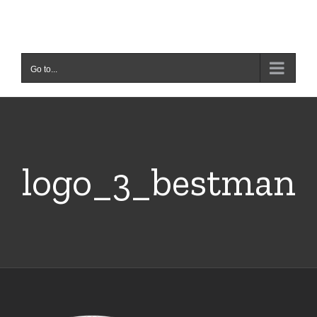
Skip
to
content
Go to...
logo_3_bestman