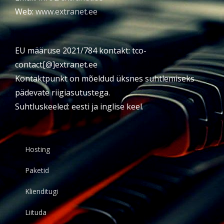
Web:
www.extranet.ee
EU määruse 2021/784 kontakt: tco-
contact[@]extranet.ee
Kontaktpunkt on mõeldud üksnes suhtlemiseks
pädevate riigiasutustega.
Suhtluskeeled: eesti ja inglise keel.
Hosting
Paketid
Klienditugi
Liituda