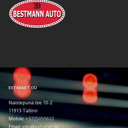
EXTRANET OÜ
Naistepuna tee 10-2
11913 Tallinn
Mobile:
+3725055622
Email:
info@extranet.ee