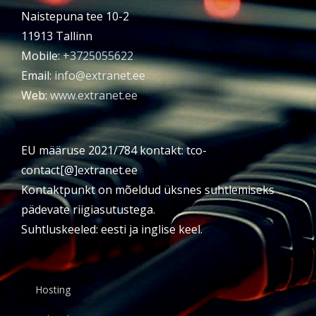
Naistepuna tee 10-2
11913 Tallinn
Mobile:
+3725055622
Email:
info@extranet.ee
Web:
www.extranet.ee
EU määruse 2021/784 kontakt: tco-
contact[@]extranet.ee
Kontaktpunkt on mõeldud üksnes suhtlemiseks
pädevate riigiasutustega.
Suhtluskeeled: eesti ja inglise keel.
Hosting