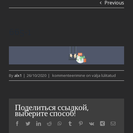
Previous
665-1
665-
By
alx1
|
26/10/2020
|
kommenteerimine on välja lülitatud
1
Поделиться ссылкой,
выберите способ!
Facebook
Twitter
LinkedIn
Reddit
WhatsApp
Tumblr
Pinterest
Vk
Xing
Email