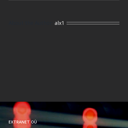
About the Author:
alx1
EXTRANET OÜ